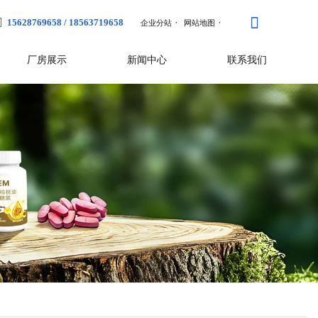
·
·
15628769658
/
18563719658
企业分站
网站地图
厂房展示
新闻中心
联系我们