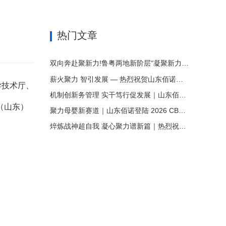
热门文章
双向奔赴聚新力!鲁粤两地新阶层“凝聚新力量携手促发展”结对共建签约仪式在山东佰诺隆重举行
薪火聚力 智引发展 — 热烈祝贺山东佰诺成功续聘瑞典乌普萨拉大学赛迪教授和沙登教授为公司特聘专家
学技术厅、
机制创新务管理 实干笃行促发展｜山东佰诺2026上半年工作总结暨表彰大会圆满召开
（山东）
聚力母婴新赛道｜山东佰诺登陆 2026 CBME 国际孕婴童展 共启母婴营养新机遇
焠炼战神超自我 凝心聚力谱新篇｜热烈祝贺山东佰诺 2026 全局营销之“销售战神”特训营圆满成功