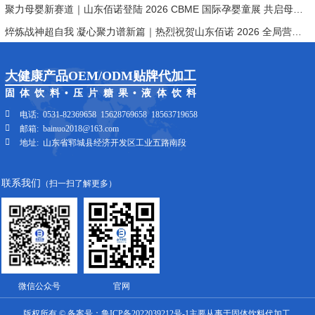
聚力母婴新赛道｜山东佰诺登陆 2026 CBME 国际孕婴童展 共启母婴营养新机遇
焠炼战神超自我 凝心聚力谱新篇｜热烈祝贺山东佰诺 2026 全局营销之“销售战神”特训营圆满成功
大健康产品OEM/ODM贴牌代加工
固体饮料•压片糖果•液体饮料
电话:
0531-82369658
15628769658
18563719658
邮箱:
bainuo2018@163.com
地址:
山东省郓城县经济开发区工业五路南段
联系我们
（扫一扫了解更多）
微信公众号
官网
版权所有 ©
备案号：鲁ICP备2022039212号-1
主要从事于固体饮料代加工,