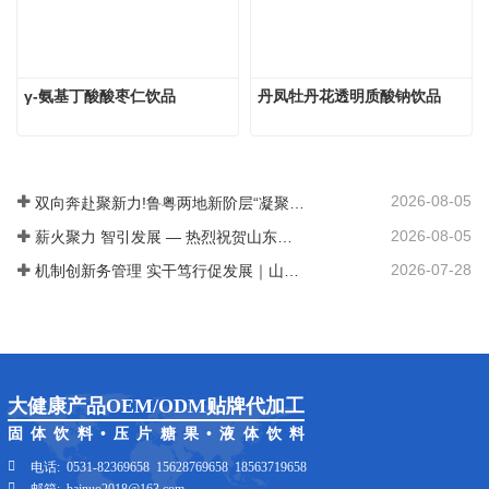
γ-氨基丁酸酸枣仁饮品
丹凤牡丹花透明质酸钠饮品
2026-08-05
双向奔赴聚新力!鲁粤两地新阶层“凝聚新力量携手促发展”结对共建签约仪式在山东佰诺隆重举行
2026-08-05
薪火聚力 智引发展 — 热烈祝贺山东佰诺成功续聘瑞典乌普萨拉大学赛迪教授和沙登教授为公司特聘专家
2026-07-28
机制创新务管理 实干笃行促发展｜山东佰诺2026上半年工作总结暨表彰大会圆满召开
大健康产品OEM/ODM贴牌代加工
固体饮料•压片糖果•液体饮料
电话:
0531-82369658
15628769658
18563719658
邮箱:
bainuo2018@163.com