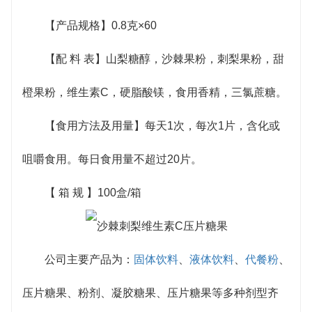
【产品规格】0.8克×60
【配 料 表】山梨糖醇，沙棘果粉，刺梨果粉，甜
橙果粉，维生素C，硬脂酸镁，食用香精，三氯蔗糖。
【食用方法及用量】每天1次，每次1片，含化或
咀嚼食用。每日食用量不超过20片。
【 箱 规 】100盒/箱
公司主要产品为：
固体饮料
、
液体饮料
、
代餐粉
、
压片糖果、粉剂、凝胶糖果、压片糖果等多种剂型齐