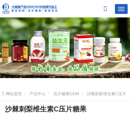
网站首页
产品中心
压片糖果ODM
沙棘刺梨维生素C压片
沙棘刺梨维生素C压片糖果
糖果